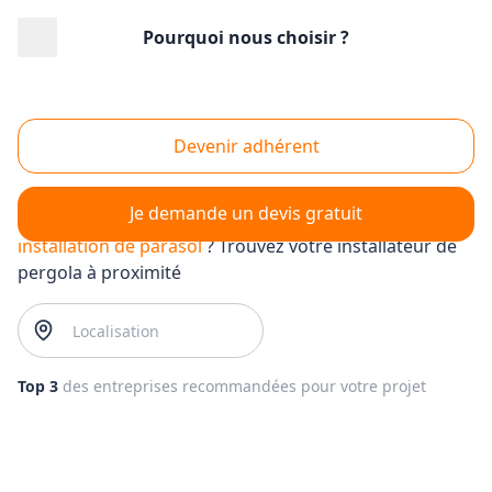
Pourquoi nous choisir ?
Accueil
/
Aménagement extérieur
/
Pergola
/
installation de parasol
Installation de parasol
Devenir adhérent
Je demande un devis gratuit
installation de parasol
? Trouvez votre installateur de
pergola à proximité
Top 3
des entreprises recommandées pour votre projet