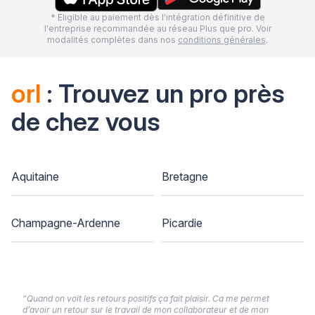
* Eligible au paiement dès l'intégration définitive de
l'entreprise recommandée au réseau Plus que pro. Voir
modalités complètes dans nos
conditions générales
.
orl
: Trouvez un pro près
de chez vous
Aquitaine
Bretagne
Champagne-Ardenne
Picardie
“Quand on voit les retours positifs ça fait plaisir. Ca me permet
d’avoir un retour sur le travail de mon collaborateur et de mon