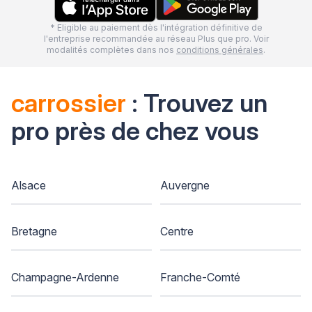
* Eligible au paiement dès l'intégration définitive de
l'entreprise recommandée au réseau Plus que pro. Voir
modalités complètes dans nos
conditions générales
.
carrossier
: Trouvez un
pro près de chez vous
Alsace
Auvergne
Bretagne
Centre
Champagne-Ardenne
Franche-Comté