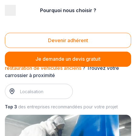
Pourquoi nous choisir ?
Accueil
/
Automobile
/
Carrosserie
/
restauration de véhicules anciens
Restauration de véhicules anciens
Devenir adhérent
Je demande un devis gratuit
restauration de véhicules anciens
? Trouvez votre
carrossier à proximité
Top 3
des entreprises recommandées pour votre projet