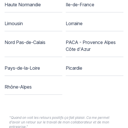
Haute Normandie
Ile-de-France
Limousin
Lorraine
Nord Pas-de-Calais
PACA - Provence Alpes
Côte d'Azur
Pays-de-la-Loire
Picardie
Rhône-Alpes
“Quand on voit les retours positifs ça fait plaisir. Ca me permet
d’avoir un retour sur le travail de mon collaborateur et de mon
entreprise.”