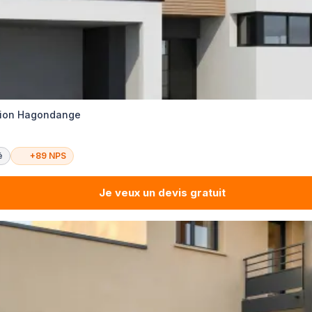
ction Hagondange
é
+89 NPS
Je veux un devis gratuit