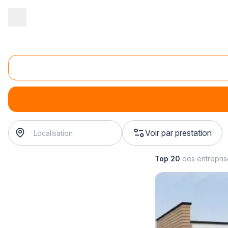
Accueil
/
Gros œuvre
/
Construction
/
construction de bâtiment pub
Construction de centre d'affaire et espace de co
construction de centre d'affaire et espace de coworking
Voir par prestation
Top 20
des entrepri