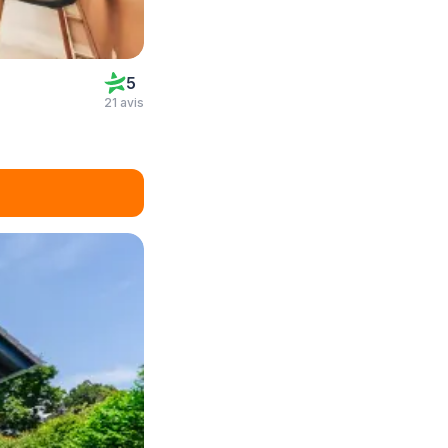
5
21 avis