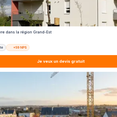
re dans la région Grand-Est
té
+59 NPS
Je veux un devis gratuit