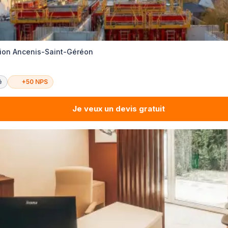
tion Ancenis-Saint-Géréon
é
+50 NPS
Je veux un devis gratuit