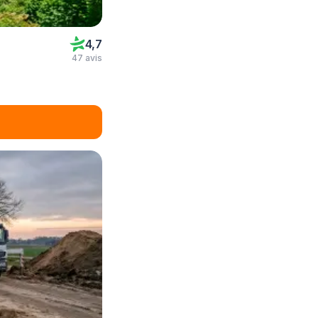
4,7
47 avis