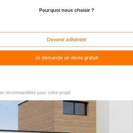
Pourquoi nous choisir ?
lic et professionnel
/
construction de centre d'affaire et espace de cowo
working
Devenir adhérent
Je demande un devis gratuit
? Trouvez votre constructeur à proximité
ses recommandées pour votre projet