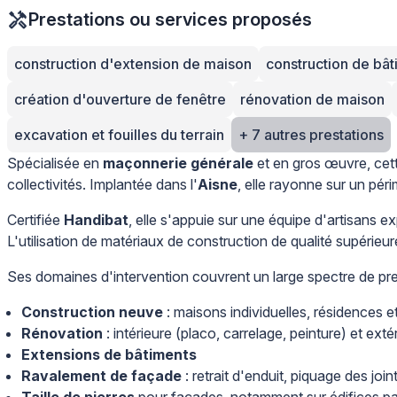
Prestations ou services proposés
construction d'extension de maison
construction de bât
création d'ouverture de fenêtre
rénovation de maison
excavation et fouilles du terrain
+ 7 autres prestations
Spécialisée en
maçonnerie générale
et en gros œuvre, cett
collectivités. Implantée dans l'
Aisne
, elle rayonne sur un pér
Certifiée
Handibat
, elle s'appuie sur une équipe d'artisans e
L'utilisation de matériaux de construction de qualité supérie
Ses domaines d'intervention couvrent un large spectre de pre
Construction neuve
: maisons individuelles, résidences e
Rénovation
: intérieure (placo, carrelage, peinture) et ext
Extensions de bâtiments
Ravalement de façade
: retrait d'enduit, piquage des joi
Taille de pierres
pour façades, notamment sur édifices p