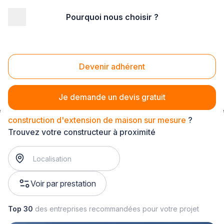
Pourquoi nous choisir ?
Accueil
/
Gros œuvre
/
Construction
/
construction d'extension de maison
/
construction d'extension de maison sur mesure
Devenir adhérent
Construction d'extension de maison sur mesure
Je demande un devis gratuit
construction d'extension de maison sur mesure
?
Trouvez votre constructeur à proximité
Voir par prestation
Top 30
des entreprises recommandées pour votre projet