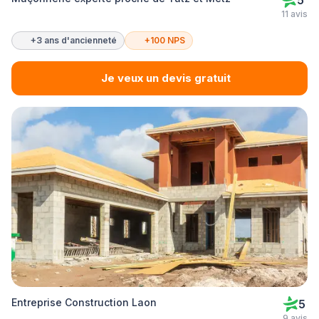
5
11 avis
+3 ans d'ancienneté
+100 NPS
Je veux un devis gratuit
Entreprise Construction Laon
5
9 avis