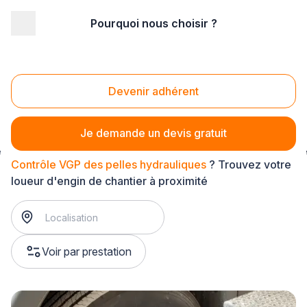
Pourquoi nous choisir ?
Accueil
/
Gros œuvre
/
Engins de chantier
/
Contrôle réglementaire d'engins
/
Contrôle VGP des pelles hydrauliques
Devenir adhérent
Contrôle VGP des pelles hydrauliques
Je demande un devis gratuit
Contrôle VGP des pelles hydrauliques
? Trouvez votre
loueur d'engin de chantier à proximité
Voir par prestation