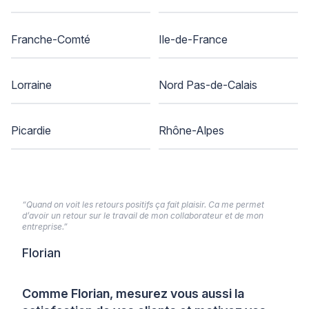
Franche-Comté
Ile-de-France
Lorraine
Nord Pas-de-Calais
Picardie
Rhône-Alpes
“Quand on voit les retours positifs ça fait plaisir. Ca me permet
d’avoir un retour sur le travail de mon collaborateur et de mon
entreprise.”
Florian
Comme Florian, mesurez vous aussi la