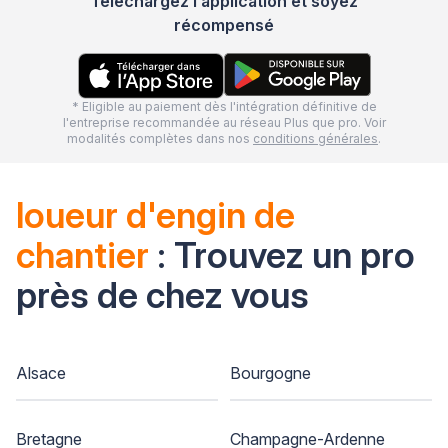
Téléchargez l’application et soyez
récompensé
* Eligible au paiement dès l'intégration définitive de
l'entreprise recommandée au réseau Plus que pro. Voir
modalités complètes dans nos
conditions générales
.
loueur d'engin de
chantier
: Trouvez un pro
près de chez vous
Alsace
Bourgogne
Bretagne
Champagne-Ardenne