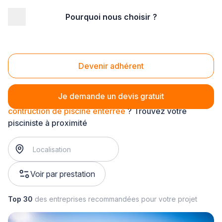
Pourquoi nous choisir ?
Accueil
/
Aménagement extérieur
/
Piscine
/
construction de piscine
/
contruction de piscine enterrée
Contruction de piscine enterrée
Devenir adhérent
Je demande un devis gratuit
contruction de piscine enterrée
? Trouvez votre
pisciniste à proximité
Voir par prestation
Top 30
des entreprises recommandées pour votre projet