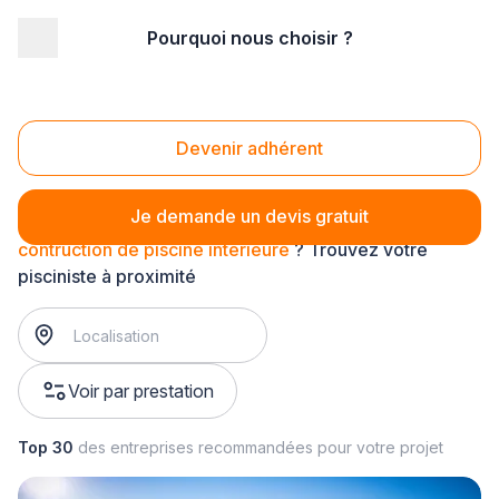
Pourquoi nous choisir ?
Accueil
/
Aménagement extérieur
/
Piscine
/
construction de piscine
/
contruction de piscine intérieure
Contruction de piscine intérieure
Devenir adhérent
Je demande un devis gratuit
contruction de piscine intérieure
? Trouvez votre
pisciniste à proximité
Voir par prestation
Top 30
des entreprises recommandées pour votre projet