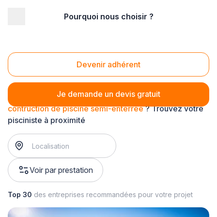
Pourquoi nous choisir ?
Accueil
/
Aménagement extérieur
/
Piscine
/
construction de piscine
/
contruction de piscine semi-enterrée
Contruction de piscine semi-enterrée
Devenir adhérent
Je demande un devis gratuit
contruction de piscine semi-enterrée
? Trouvez votre
pisciniste à proximité
Voir par prestation
Top 30
des entreprises recommandées pour votre projet