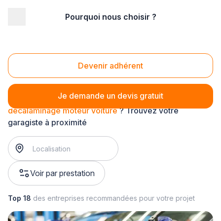
Pourquoi nous choisir ?
Accueil
/
Automobile
/
Garage
/
décalaminage moteur
/
décalaminage moteur voiture
Décalaminage moteur voiture
Devenir adhérent
Je demande un devis gratuit
décalaminage moteur voiture
? Trouvez votre
garagiste à proximité
Voir par prestation
Top 18
des entreprises recommandées pour votre projet