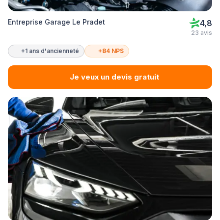
Entreprise Garage Le Pradet
4,8
23 avis
+1 ans d'ancienneté
+84 NPS
Je veux un devis gratuit