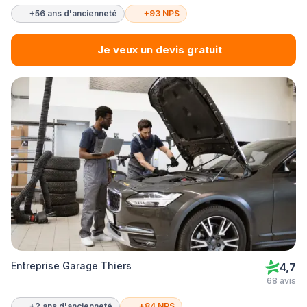
+56 ans d'ancienneté
+93 NPS
Je veux un devis gratuit
Entreprise Garage Thiers
4,7
68 avis
+2 ans d'ancienneté
+84 NPS