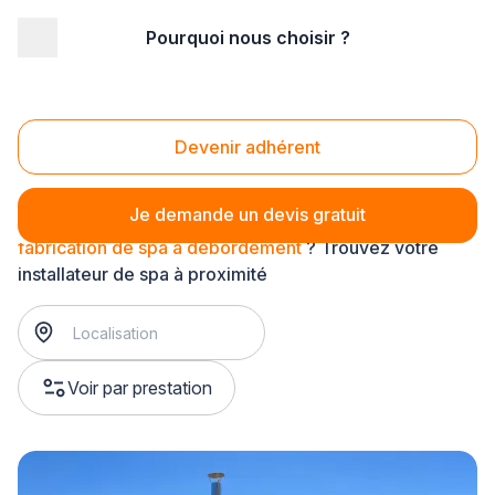
Pourquoi nous choisir ?
Accueil
/
Aménagement extérieur
/
Spa
/
fabrication de spa
/
fabrication de spa à débordement
Fabrication de spa à débordement
Devenir adhérent
Je demande un devis gratuit
fabrication de spa à débordement
? Trouvez votre
installateur de spa à proximité
Voir par prestation