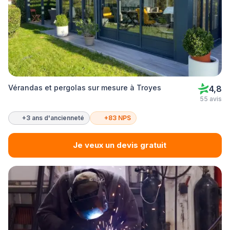
Vérandas et pergolas sur mesure à Troyes
4,8
55 avis
+3 ans d'ancienneté
+83 NPS
Je veux un devis gratuit