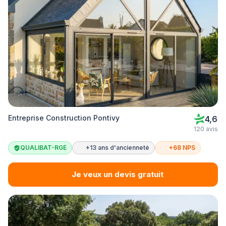
Entreprise Construction Pontivy
4,6
120 avis
QUALIBAT-RGE
+13 ans d'ancienneté
+68 NPS
Je veux un devis gratuit