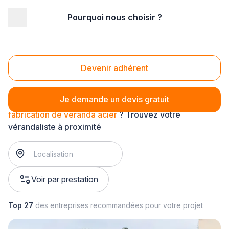
Pourquoi nous choisir ?
Accueil
/
Gros œuvre
/
Véranda
/
fabrication de véranda
/
fabrication de véranda acier
Fabrication de véranda acier
Devenir adhérent
Je demande un devis gratuit
fabrication de véranda acier
? Trouvez votre
vérandaliste à proximité
Voir par prestation
Top 27
des entreprises recommandées pour votre projet