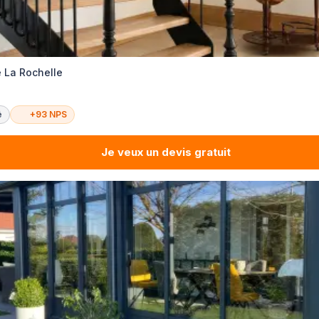
e La Rochelle
é
+93 NPS
Je veux un devis gratuit