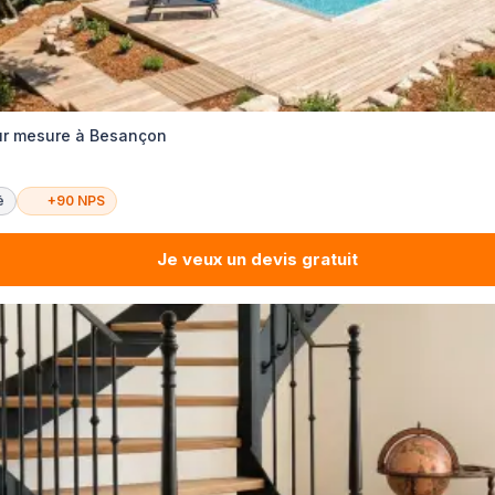
ur mesure à Besançon
é
+90 NPS
Je veux un devis gratuit