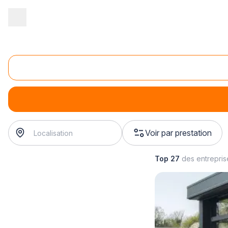
Accueil
/
Gros œuvre
/
Véranda
/
fabrication de véranda
/
fabrica
Fabrication de véranda (autres matières)
fabrication de véranda (autres matières)
? Trouvez votre 
Voir par prestation
Top 27
des entrepri