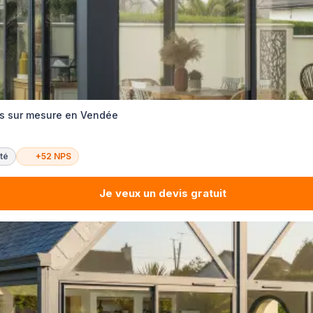
as sur mesure en Vendée
té
+52 NPS
Je veux un devis gratuit