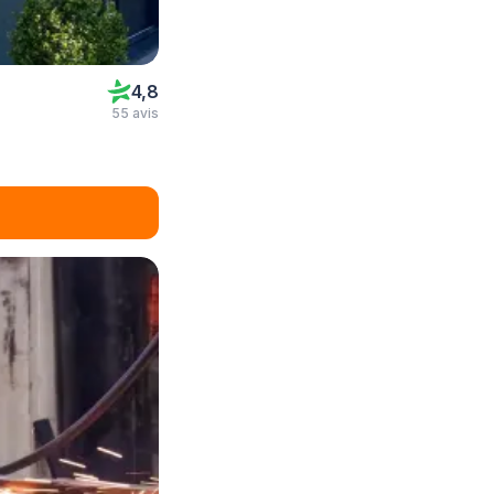
4,8
55 avis