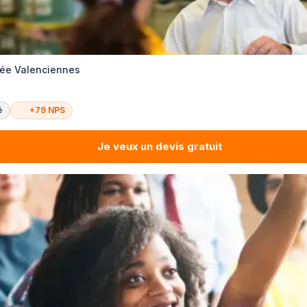
ivée Valenciennes
é
+79 NPS
Je veux un devis gratuit