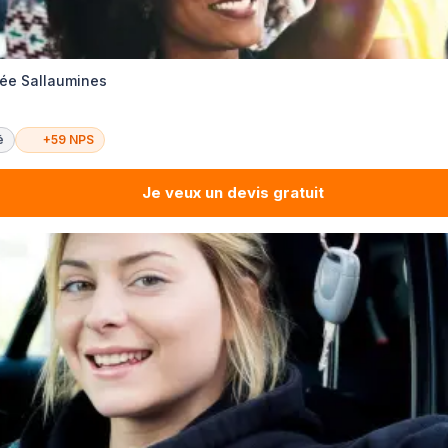
vée Sallaumines
é
+59 NPS
Je veux un devis gratuit