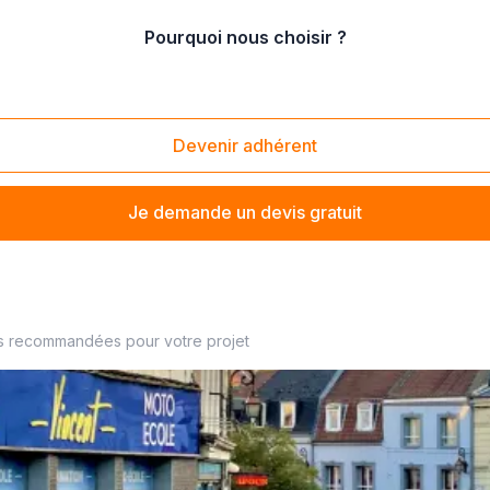
Pourquoi nous choisir ?
formation au code de la route
Devenir adhérent
Je demande un devis gratuit
 à proximité
s recommandées pour votre projet