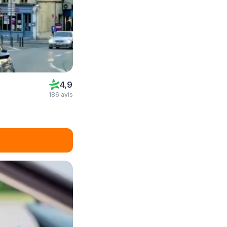
4,9
186 avis