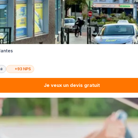
Nantes
té
+93 NPS
Je veux un devis gratuit