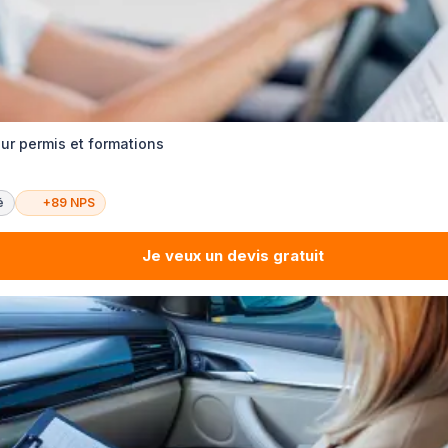
ur permis et formations
é
+89 NPS
Je veux un devis gratuit