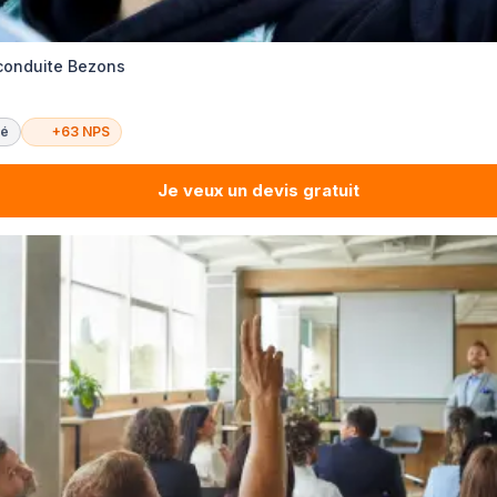
 conduite Bezons
té
+63 NPS
Je veux un devis gratuit