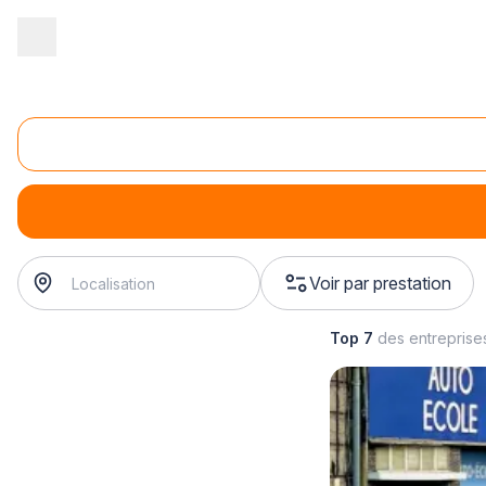
Accueil
/
Formation
/
Ecole de conduite
/
formation à la conduite
/
Formation au code de la route
formation au code de la route
? Trouvez votre auto école
Voir par prestation
Top 7
des entreprise