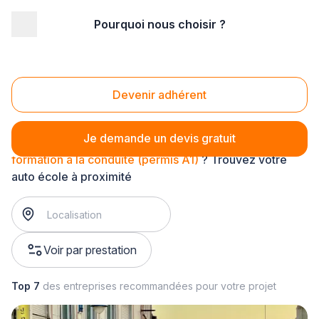
Pourquoi nous choisir ?
Accueil
/
Formation
/
Ecole de conduite
/
formation à la conduite
/
formation à la conduite (permis A1)
Formation à la conduite (permis A1)
Devenir adhérent
Je demande un devis gratuit
formation à la conduite (permis A1)
? Trouvez votre
auto école à proximité
Voir par prestation
Top 7
des entreprises recommandées pour votre projet