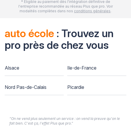
* Eligible au paiement dès l'intégration définitive de
l'entreprise recommandée au réseau Plus que pro. Voir
modalités complètes dans nos
conditions générales
.
auto école
: Trouvez un
pro près de chez vous
Alsace
Ile-de-France
Nord Pas-de-Calais
Picardie
“On ne vend plus seulement un service : on vend la preuve qu'on le
fait bien. C'est ça, l'effet Plus que pro.”