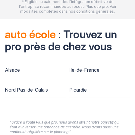
* Eligible au paiement dès l'intégration définitive de
l'entreprise recommandée au réseau Plus que pro. Voir
modalités complètes dans nos
conditions générales
.
auto école
: Trouvez un
pro près de chez vous
Alsace
Ile-de-France
Nord Pas-de-Calais
Picardie
“Grâce à l’outil Plus que pro, nous avons atteint notre objectif qui
était d’inverser une tendance de clientèle. Nous avons aussi une
continuité régulière sur le planning.”