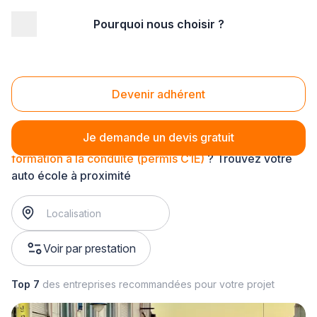
Pourquoi nous choisir ?
Accueil
/
Formation
/
Ecole de conduite
/
formation à la conduite
/
formation à la conduite (permis C1E)
Formation à la conduite (permis C1E)
Devenir adhérent
Je demande un devis gratuit
formation à la conduite (permis C1E)
? Trouvez votre
auto école à proximité
Voir par prestation
Top 7
des entreprises recommandées pour votre projet