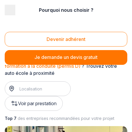
Pourquoi nous choisir ?
Accueil
/
Formation
/
Ecole de conduite
/
formation à la conduite
/
formation à la conduite (permis D)
Formation à la conduite (permis D)
Devenir adhérent
Je demande un devis gratuit
formation à la conduite (permis D)
? Trouvez votre
auto école à proximité
Voir par prestation
Top 7
des entreprises recommandées pour votre projet