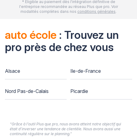
* Eligible au paiement dès l'intégration définitive de
l'entreprise recommandée au réseau Plus que pro. Voir
modalités complètes dans nos
conditions générales
.
auto école
: Trouvez un
pro près de chez vous
Alsace
Ile-de-France
Nord Pas-de-Calais
Picardie
“Grâce à l’outil Plus que pro, nous avons atteint notre objectif qui
était d’inverser une tendance de clientèle. Nous avons aussi une
continuité régulière sur le planning.”