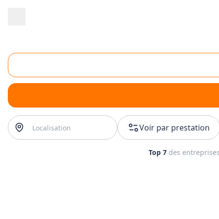
Accueil
/
Formation
/
Ecole de conduite
/
formation à la conduite
/
fo
Formation à la conduite sur neige & verglas
formation à la conduite sur neige & verglas
? Trouvez vot
Voir par prestation
Top 7
des entreprise