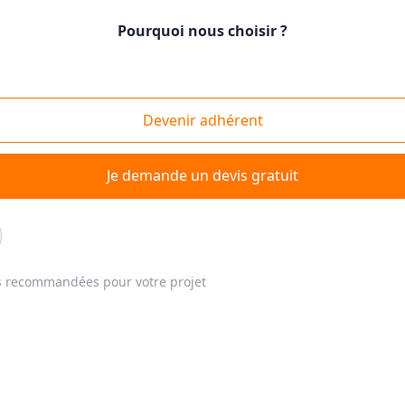
Pourquoi nous choisir ?
rmation à la conduite sur neige & verglas
Devenir adhérent
Je demande un devis gratuit
re auto école à proximité
s recommandées pour votre projet