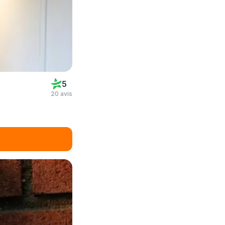
5
20 avis