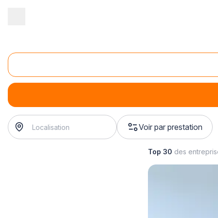
Accueil
/
Équipement technique
/
Eclairage
/
installation d'éclairag
Installation de bande led murale
installation de bande led murale
? Trouvez votre installat
Voir par prestation
Top 30
des entrepri