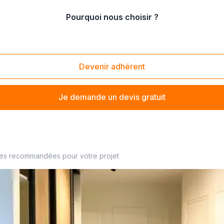
Pourquoi nous choisir ?
e intérieur
/
installation de bande led murale
Devenir adhérent
Je demande un devis gratuit
eur en éclairage à proximité
ses recommandées pour votre projet