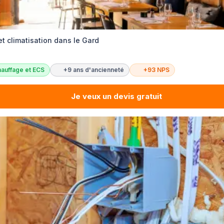
et climatisation dans le Gard
auffage et ECS
+9 ans d'ancienneté
+93 NPS
Je veux un devis gratuit