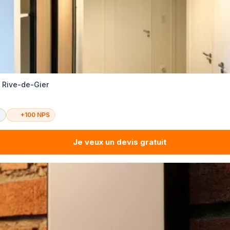
é Rive-de-Gier
é
+100 NPS
Je veux un devis gratuit