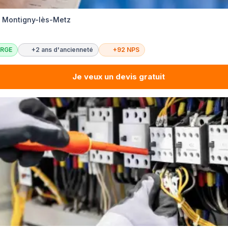
té Montigny-lès-Metz
c RGE
+2 ans d'ancienneté
+92 NPS
Je veux un devis gratuit