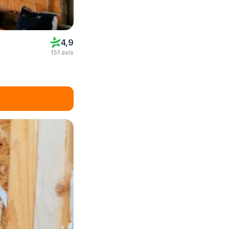
4,9
151 avis