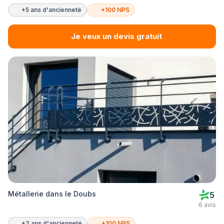
+5 ans d'ancienneté
+100 NPS
Je veux un devis gratuit
Métallerie dans le Doubs
5
6 avis
+2 ans d'ancienneté
+100 NPS