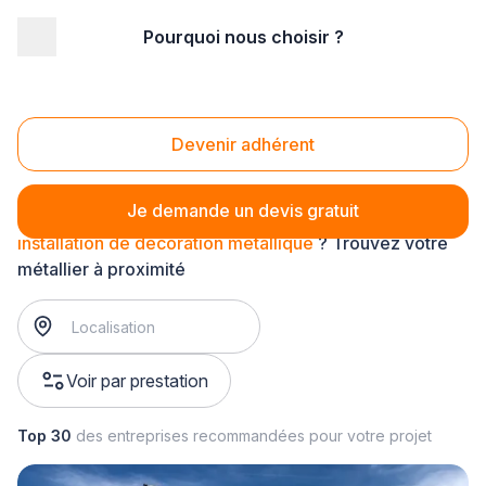
Pourquoi nous choisir ?
Accueil
/
Second œuvre
/
Métallerie
/
installation métallique
/
installation de décoration métallique
Installation de décoration métallique
Devenir adhérent
Je demande un devis gratuit
installation de décoration métallique
? Trouvez votre
métallier à proximité
Voir par prestation
Top 30
des entreprises recommandées pour votre projet