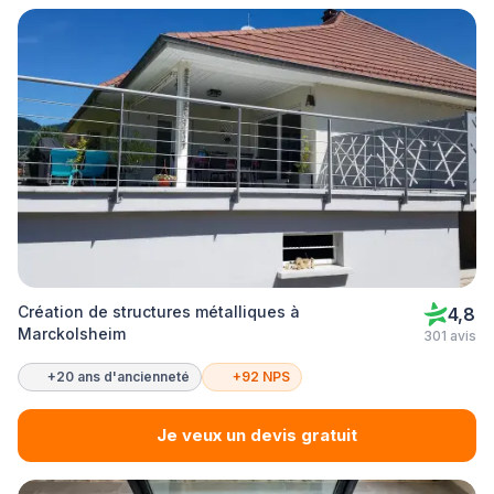
Création de structures métalliques à
4,8
Marckolsheim
301 avis
+20 ans d'ancienneté
+92 NPS
Je veux un devis gratuit