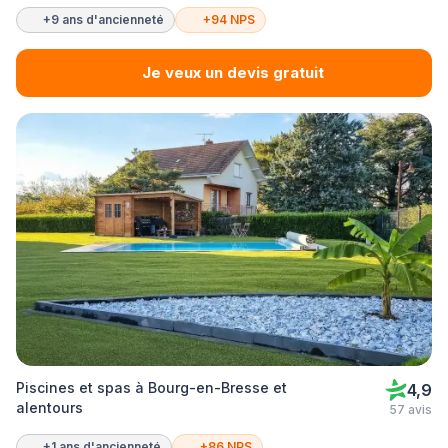
+9 ans d'ancienneté
+94 NPS
Je veux un devis gratuit
Piscines et spas à Bourg-en-Bresse et
4,9
alentours
57 avis
+1 ans d'ancienneté
+86 NPS