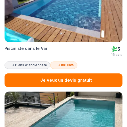
Pisciniste dans le Var
5
16 avis
+11 ans d'ancienneté
+100 NPS
Je veux un devis gratuit