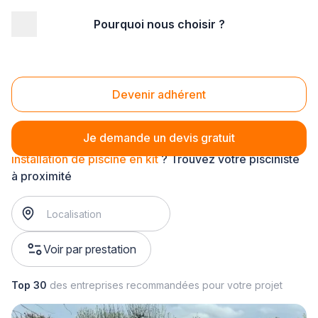
Pourquoi nous choisir ?
Accueil
/
Aménagement extérieur
/
Piscine
/
installation de piscine
/
installation de piscine en kit
Installation de piscine en kit
Devenir adhérent
Je demande un devis gratuit
installation de piscine en kit
? Trouvez votre pisciniste
à proximité
Voir par prestation
Top 30
des entreprises recommandées pour votre projet