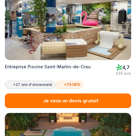
Entreprise Piscine Saint-Martin-de-Crau
4,7
235 avis
+27 ans d'ancienneté
+79 NPS
Je veux un devis gratuit