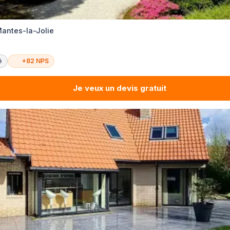
antes-la-Jolie
é
+82 NPS
Je veux un devis gratuit