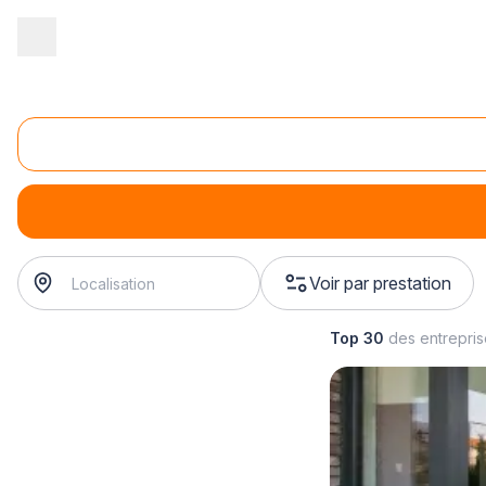
Accueil
/
Aménagement extérieur
/
Terrasse
/
installation de terr
Installation de terrasse surélevée
installation de terrasse surélevée
? Trouvez votre poseur 
Voir par prestation
Top 30
des entrepri