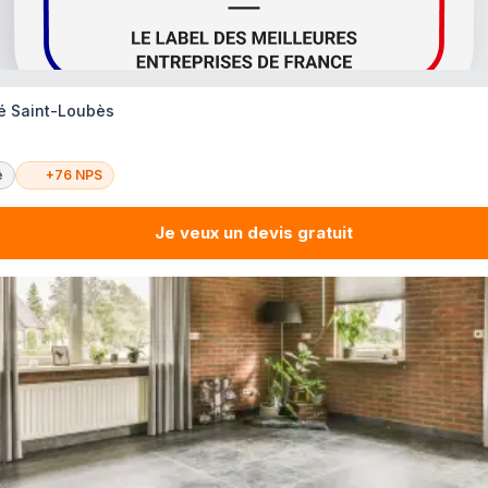
té Saint-Loubès
é
+76 NPS
Je veux un devis gratuit