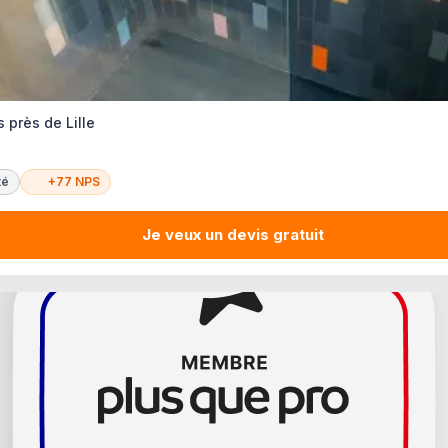
 près de Lille
té
+77 NPS
Je veux un devis gratuit