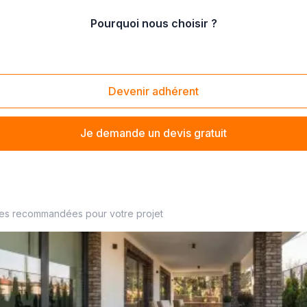
Pourquoi nous choisir ?
asse
/
installation de terrasse surélevée
Devenir adhérent
Je demande un devis gratuit
de terrasse à proximité
ses recommandées pour votre projet