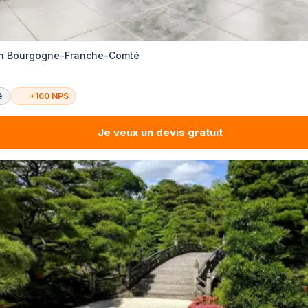
en Bourgogne-Franche-Comté
é
+100 NPS
Je veux un devis gratuit