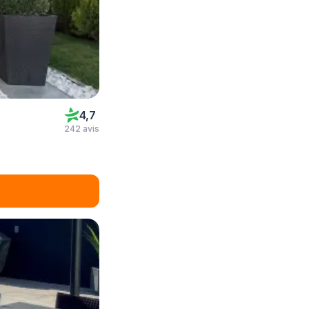
4,7
242 avis