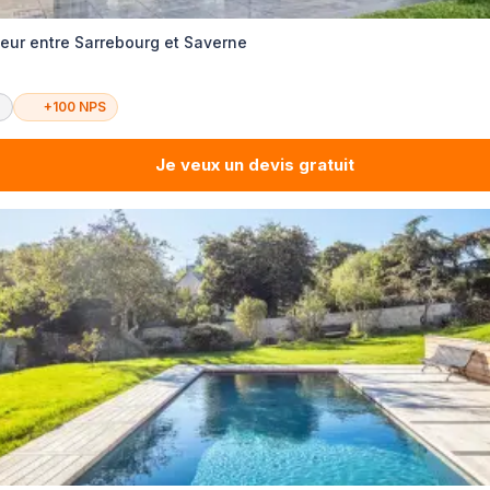
ur entre Sarrebourg et Saverne
é
+100 NPS
Je veux un devis gratuit