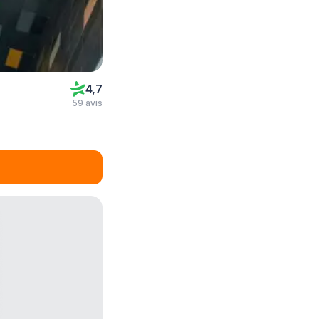
4,7
59 avis