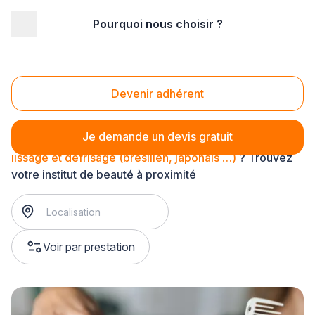
Pourquoi nous choisir ?
Accueil
/
Bien-être
/
Beauté - bien-être
/
coiffure
/
lissage et défrisage (brésilien, japonais …)
Lissage et défrisage (brésilien, japonais …)
Devenir adhérent
Je demande un devis gratuit
lissage et défrisage (brésilien, japonais …)
? Trouvez
votre institut de beauté à proximité
Voir par prestation