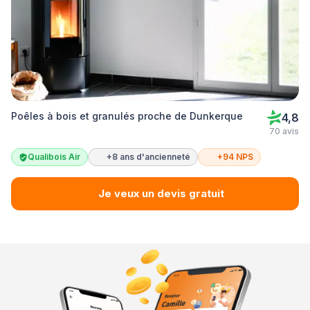
Poêles à bois et granulés proche de Dunkerque
4,8
70 avis
Qualibois Air
+8 ans d'ancienneté
+94 NPS
Je veux un devis gratuit