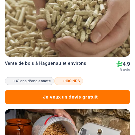
Vente de bois à Haguenau et environs
4,9
8 avis
+41 ans d'ancienneté
+100 NPS
Je veux un devis gratuit