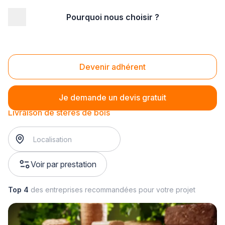
Pourquoi nous choisir ?
Accueil
/
Magasin - commerce
/
Magasin de combustibles
/
Livraison de Bois de Chauffage
/
Livraison de stères de bois
Livraison de stères de bois
Devenir adhérent
Je demande un devis gratuit
Livraison de stères de bois
Voir par prestation
Top 4
des entreprises recommandées pour votre projet