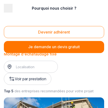
Pourquoi nous choisir ?
Accueil
/
Magasin - commerce
/
Magasin de bricolage
/
montage d’échafaudage
/
Montage d'échafaudage fixe
Montage d'échafaudage fixe
Devenir adhérent
Je demande un devis gratuit
Montage d'échafaudage fixe
Voir par prestation
Top 5
des entreprises recommandées pour votre projet