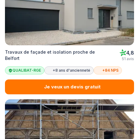
Travaux de façade et isolation proche de
4,8
Belfort
51 avis
QUALIBAT-RGE
+8 ans d'ancienneté
+84 NPS
Je veux un devis gratuit