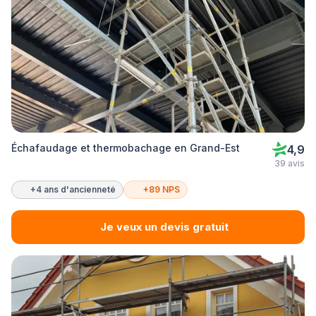
Échafaudage et thermobachage en Grand-Est
4,9
39 avis
+4 ans d'ancienneté
+89 NPS
Je veux un devis gratuit