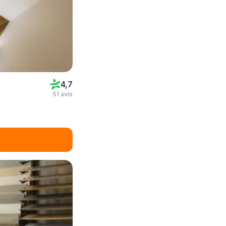
4,7
51 avis