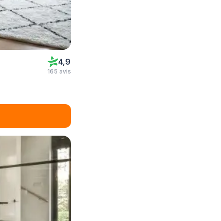
4,9
165 avis