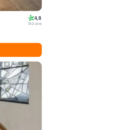
4,8
103 avis