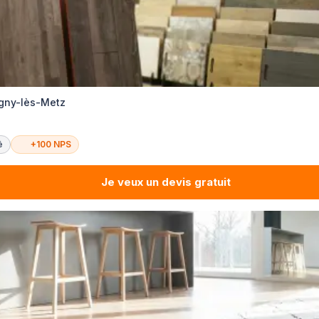
igny-lès-Metz
é
+100 NPS
Je veux un devis gratuit