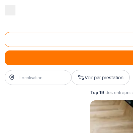
Accueil
/
Second œuvre
/
Parquet
/
ponçage de parquet
/
ponça
Ponçage de parquet cloué
ponçage de parquet cloué
? Trouvez votre parquettiste à
Voir par prestation
Top 19
des entrepris