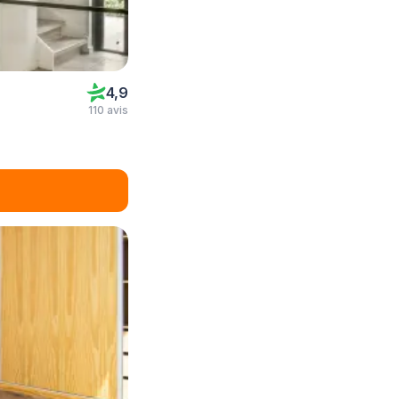
4,9
110 avis