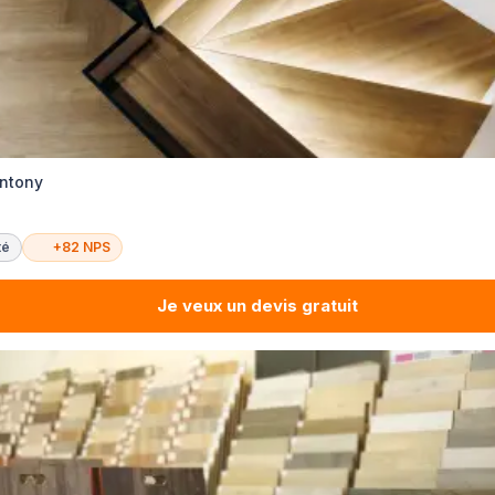
Antony
té
+82 NPS
Je veux un devis gratuit