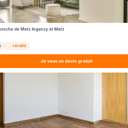
proche de Metz Argancy et Metz
é
+91 NPS
Je veux un devis gratuit