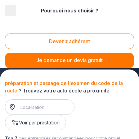
Pourquoi nous choisir ?
Accueil
/
Formation
/
Ecole de conduite
/
formation à la conduite
/
préparation et passage de l'examen du code de la route
Devenir adhérent
Préparation et passage de l'examen du code de
la route
Je demande un devis gratuit
préparation et passage de l'examen du code de la
route
? Trouvez votre auto école à proximité
Voir par prestation
Top 7
des entreprises recommandées pour votre projet