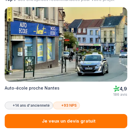
Auto-école proche Nantes
4,9
186 avis
+14 ans d'ancienneté
+93 NPS
Je veux un devis gratuit