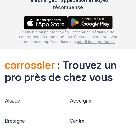
récompensé
* Eligible au paiement dès l'intégration définitive de
l'entreprise recommandée au réseau Plus que pro. Voir
modalités complètes dans nos
conditions générales
.
carrossier
: Trouvez un
pro près de chez vous
Alsace
Auvergne
Bretagne
Centre