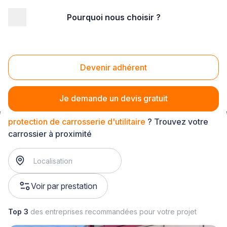
Pourquoi nous choisir ?
Accueil
/
Automobile
/
Carrosserie
/
protection de carrosserie
/
protection de carrosserie d'utilitaire
Devenir adhérent
Protection de carrosserie d'utilitaire
Je demande un devis gratuit
protection de carrosserie d'utilitaire
? Trouvez votre
carrossier à proximité
Voir par prestation
Top 3
des entreprises recommandées pour votre projet