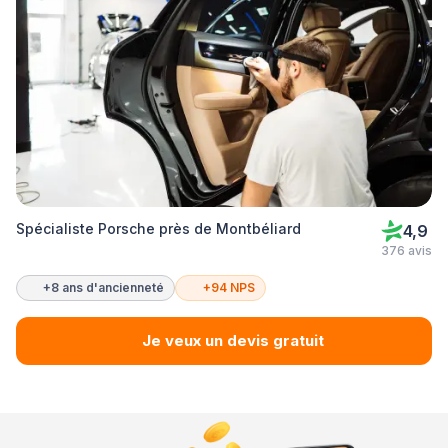
Spécialiste Porsche près de Montbéliard
4,9
376 avis
+8 ans d'ancienneté
+94 NPS
Je veux un devis gratuit