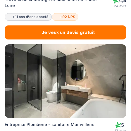
4,8
Loire
24 avis
+11 ans d'ancienneté
+92 NPS
Je veux un devis gratuit
Entreprise Plomberie - sanitaire Mainvilliers
5
17 avis