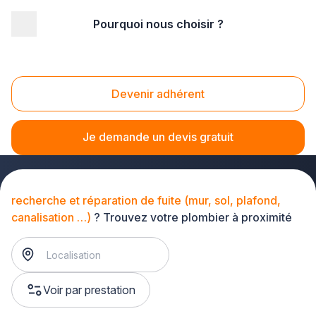
Pourquoi nous choisir ?
Accueil
/
Second œuvre
/
Plomberie - sanitaire
/
dépannage de plomberie
/
recherche et réparation de fuite (mur, sol, plafond, canalisation
Devenir adhérent
…)
Recherche et réparation de fuite (mur, sol,
plafond, canalisation …)
Je demande un devis gratuit
recherche et réparation de fuite (mur, sol, plafond,
canalisation …)
? Trouvez votre plombier à proximité
Voir par prestation