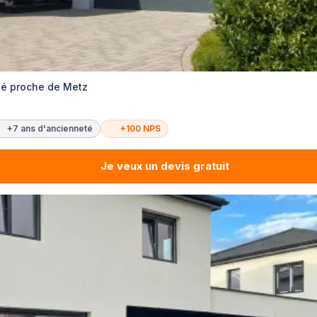
té proche de Metz
+7 ans d'ancienneté
+100 NPS
Je veux un devis gratuit