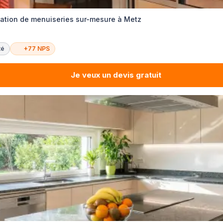
llation de menuiseries sur-mesure à Metz
té
+77 NPS
Je veux un devis gratuit