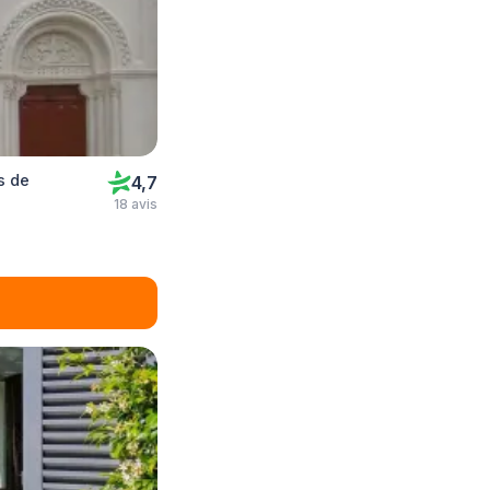
s de
4,7
18 avis