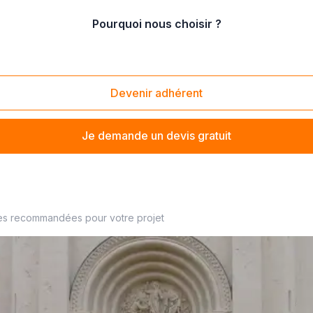
Pourquoi nous choisir ?
énovation de fenêtre coulissante
Devenir adhérent
Je demande un devis gratuit
ier à proximité
es recommandées pour votre projet