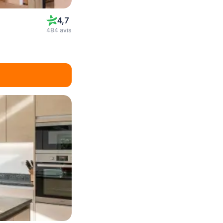
4,7
484 avis