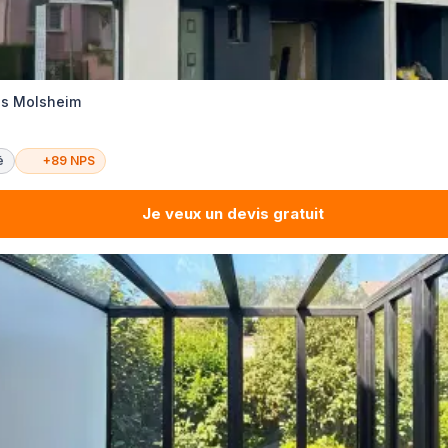
es Molsheim
é
+89 NPS
Je veux un devis gratuit