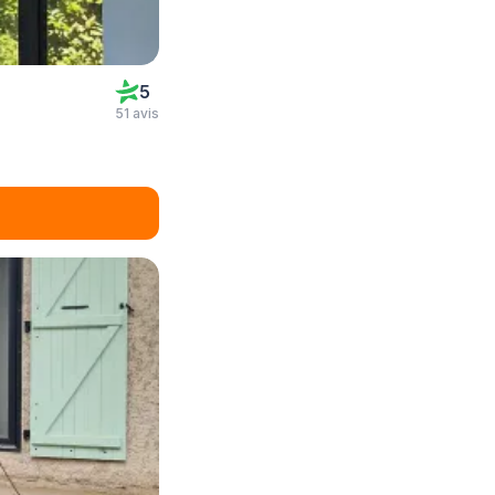
5
51 avis