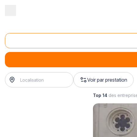
Accueil
/
Second œuvre
/
Menuiserie
/
rénovation de fenêtre
/
r
Rénovation de fenêtre coulissante
rénovation de fenêtre coulissante
? Trouvez votre menuis
Voir par prestation
Top 14
des entrepris