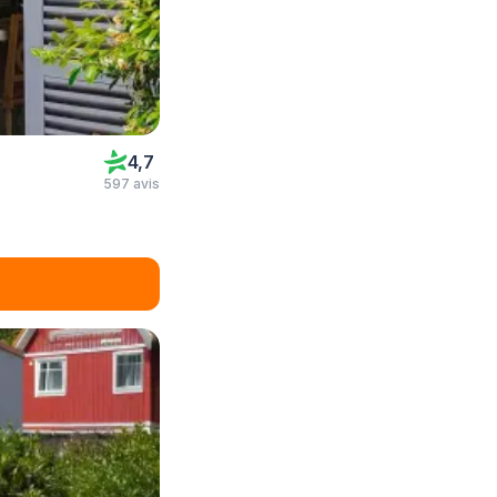
4,7
597 avis