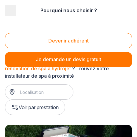
Pourquoi nous choisir ?
Accueil
/
Aménagement extérieur
/
Spa
/
rénovation de spa
/
rénovation de spa à hydrojet
Rénovation de spa à hydrojet
Devenir adhérent
Je demande un devis gratuit
rénovation de spa à hydrojet
? Trouvez votre
installateur de spa à proximité
Voir par prestation