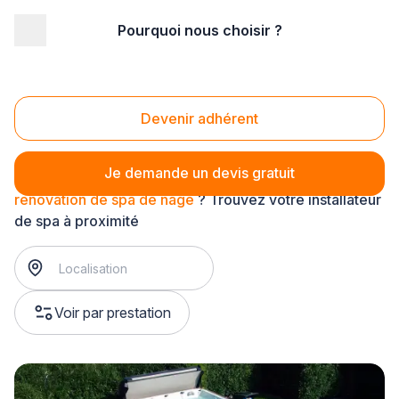
Pourquoi nous choisir ?
Accueil
/
Aménagement extérieur
/
Spa
/
rénovation de spa
/
rénovation de spa de nage
Rénovation de spa de nage
Devenir adhérent
Je demande un devis gratuit
rénovation de spa de nage
? Trouvez votre installateur
de spa à proximité
Voir par prestation