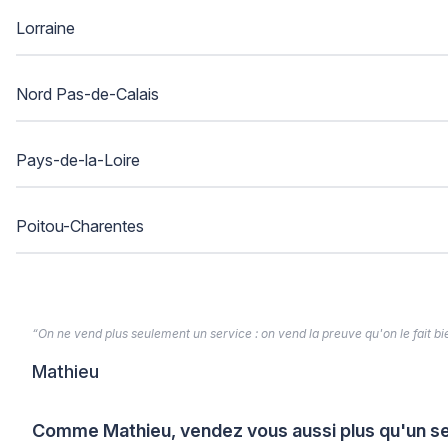
Lorraine
Nord Pas-de-Calais
Pays-de-la-Loire
Poitou-Charentes
“On ne vend plus seulement un service : on vend la preuve qu'on le fait bien
Mathieu
Comme Mathieu, vendez vous aussi plus qu'un se