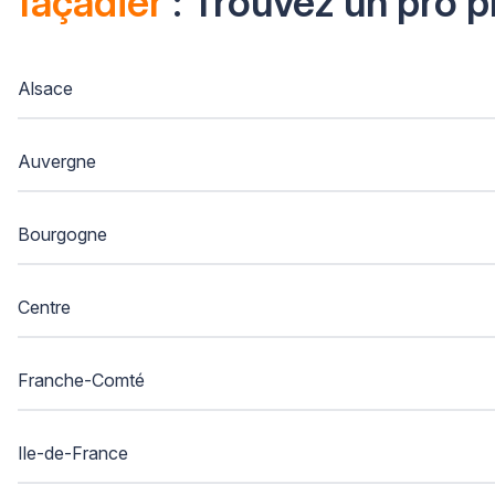
façadier
: Trouvez un pro 
Alsace
Auvergne
Bourgogne
Centre
Franche-Comté
Ile-de-France