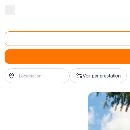
Accueil
/
Second œuvre
/
Façade
/
travaux de façade à la corde
/
Réparation de fissures à la corde
réparation de fissures à la corde
? Trouvez votre façadier
Voir par prestation