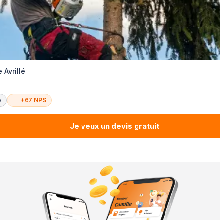
 Avrillé
é
+67 NPS
Je veux un devis gratuit