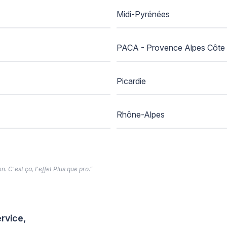
Midi-Pyrénées
PACA - Provence Alpes Côte 
Picardie
Rhône-Alpes
. C'est ça, l'effet Plus que pro.”
rvice,