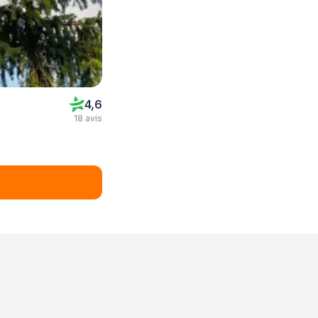
4,6
18 avis