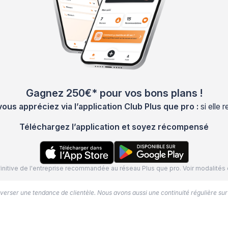
Gagnez 250€* pour vos bons plans !
s appréciez via l’application Club Plus que pro :
si elle
Téléchargez l’application et soyez récompensé
définitive de l'entreprise recommandée au réseau Plus que pro. Voir modalit
’inverser une tendance de clientèle. Nous avons aussi une continuité régulière sur