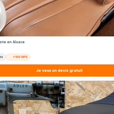
erie en Alsace
té
+100 NPS
Je veux un devis gratuit