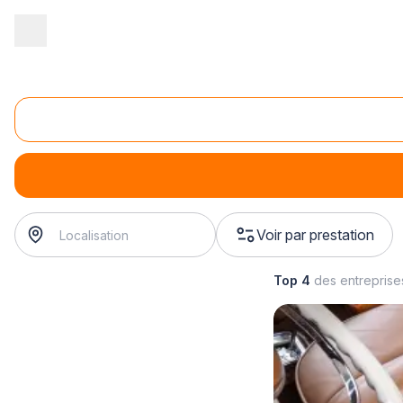
Accueil
/
Automobile
/
Sellerie automobile
/
Remplacement de sell
Réparation de sièges auto
Réparation de sièges auto
Voir par prestation
Top 4
des entrepris