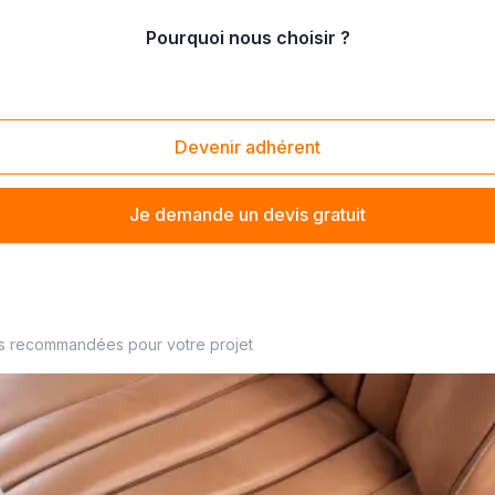
Pourquoi nous choisir ?
erie
/
Réparation de sièges auto
Devenir adhérent
Je demande un devis gratuit
es recommandées pour votre projet