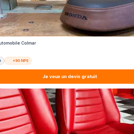
automobile Colmar
é
+90 NPS
Je veux un devis gratuit