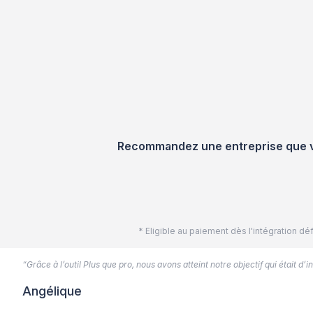
Recommandez une entreprise que vou
* Eligible au paiement dès l'intégration 
“Grâce à l’outil Plus que pro, nous avons atteint notre objectif qui était d
Angélique