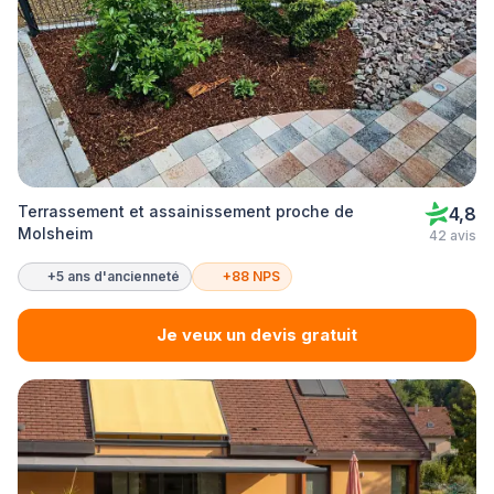
Terrassement et assainissement proche de
4,8
Molsheim
42 avis
+5 ans d'ancienneté
+88 NPS
Je veux un devis gratuit