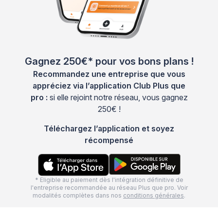
Gagnez 250€* pour vos bons plans !
Recommandez une entreprise que vous
appréciez via l’application Club Plus que
pro :
si elle rejoint notre réseau, vous gagnez
250€ !
Téléchargez l’application et soyez
récompensé
* Eligible au paiement dès l'intégration définitive de
l'entreprise recommandée au réseau Plus que pro. Voir
modalités complètes dans nos
conditions générales
.