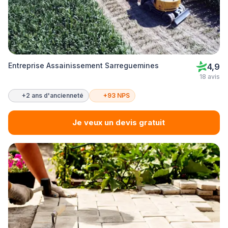
Entreprise Assainissement Sarreguemines
4,9
18 avis
+2 ans d'ancienneté
+93 NPS
Je veux un devis gratuit