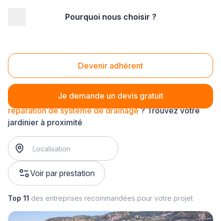
Pourquoi nous choisir ?
Accueil
/
Aménagement extérieur
/
Paysagiste
/
système de drainage
/
réparation de système de drainage
Réparation de système de drainage
Devenir adhérent
Je demande un devis gratuit
réparation de système de drainage
? Trouvez votre
jardinier à proximité
Voir par prestation
Top 11
des entreprises recommandées pour votre projet