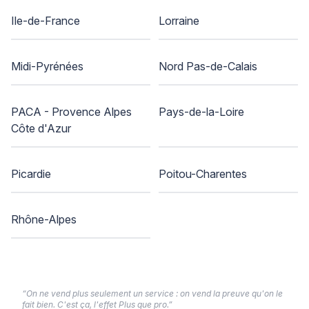
Ile-de-France
Lorraine
Midi-Pyrénées
Nord Pas-de-Calais
PACA - Provence Alpes
Pays-de-la-Loire
Côte d'Azur
Picardie
Poitou-Charentes
Rhône-Alpes
“On ne vend plus seulement un service : on vend la preuve qu'on le
fait bien. C'est ça, l'effet Plus que pro.”