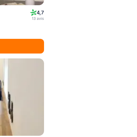
4,7
13 avis