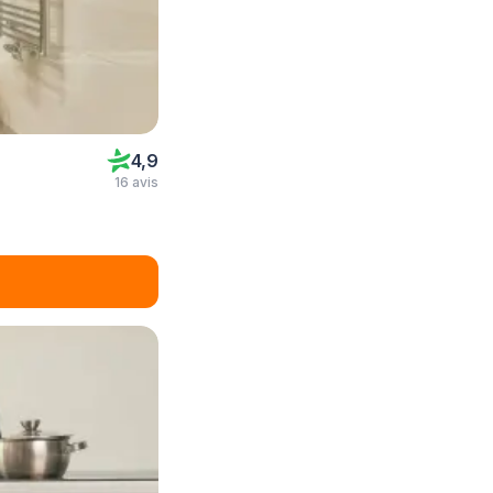
4,9
16 avis