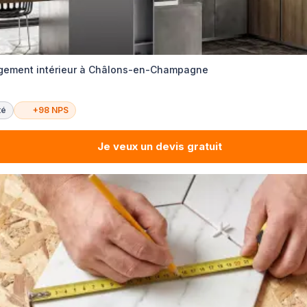
agement intérieur à Châlons-en-Champagne
té
+98 NPS
Je veux un devis gratuit