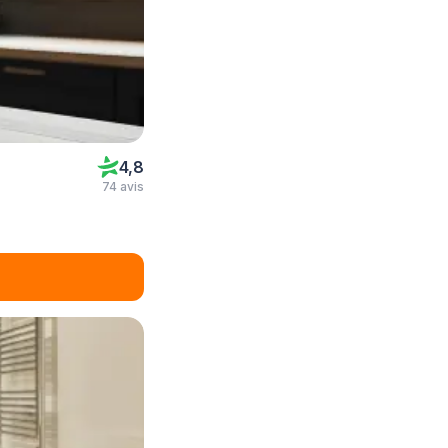
4,8
74 avis