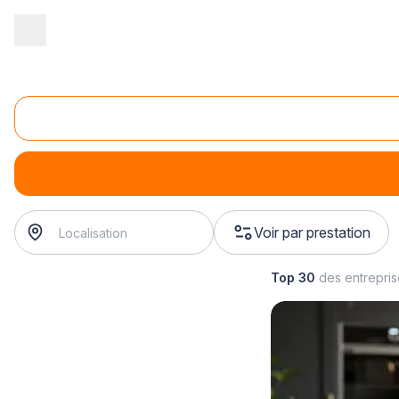
Accueil
/
Second œuvre
/
Accessibilité
/
aménagement PMR
/
s
Stationnement PMR
stationnement PMR
? Trouvez votre technicien en accessi
Voir par prestation
Top 30
des entrepri