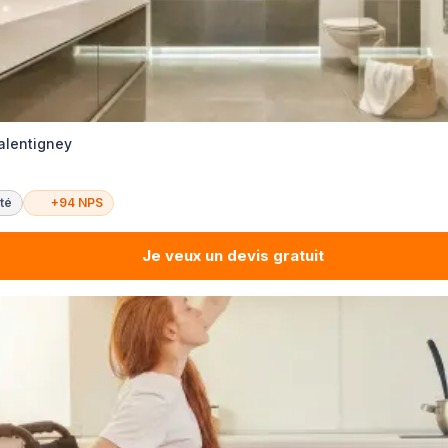
alentigney
té
+94 NPS
Je veux un devis gratuit