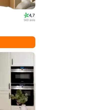
4,7
140 avis