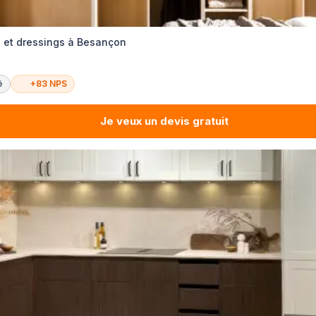
s et dressings à Besançon
é
+83 NPS
Je veux un devis gratuit