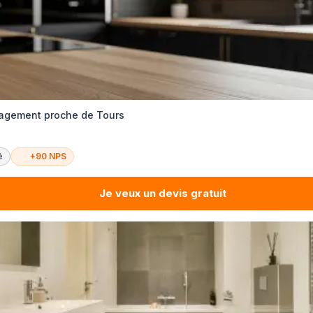
agement proche de Tours
é
+90 NPS
Je veux un devis gratuit