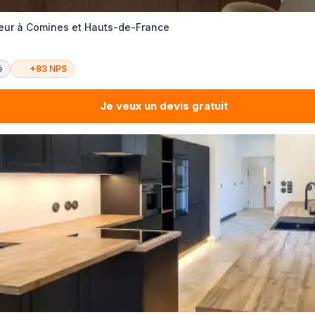
eur à Comines et Hauts-de-France
é
+83 NPS
Je veux un devis gratuit