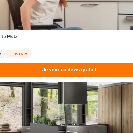
lité Metz
é
+60 NPS
Je veux un devis gratuit