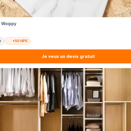
e Woippy
é
+50 NPS
Je veux un devis gratuit