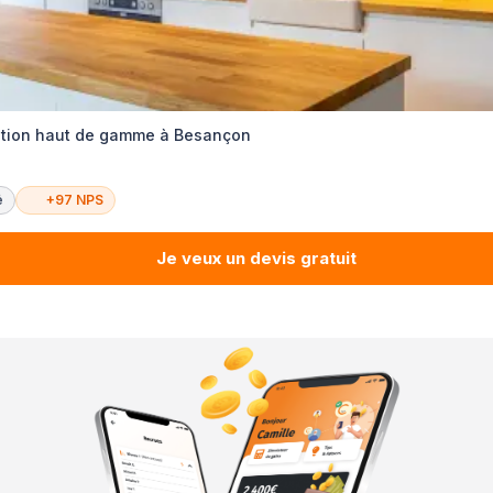
ation haut de gamme à Besançon
é
+97 NPS
Je veux un devis gratuit