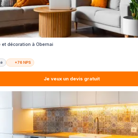
 et décoration à Obernai
té
+76 NPS
Je veux un devis gratuit