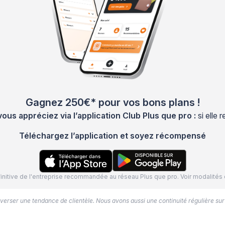
Gagnez 250€* pour vos bons plans !
s appréciez via l’application Club Plus que pro :
si elle
Téléchargez l’application et soyez récompensé
définitive de l'entreprise recommandée au réseau Plus que pro. Voir modalit
’inverser une tendance de clientèle. Nous avons aussi une continuité régulière sur