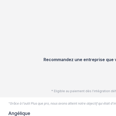
Recommandez une entreprise que vou
* Eligible au paiement dès l'intégration 
“Grâce à l’outil Plus que pro, nous avons atteint notre objectif qui était d
Angélique