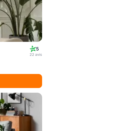
5
22 avis