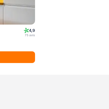
4,9
75 avis