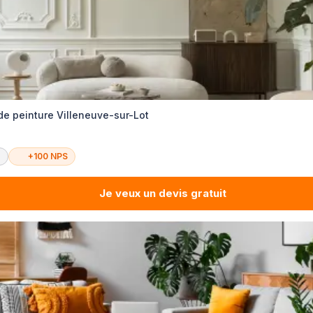
de peinture Villeneuve-sur-Lot
é
+100 NPS
Je veux un devis gratuit