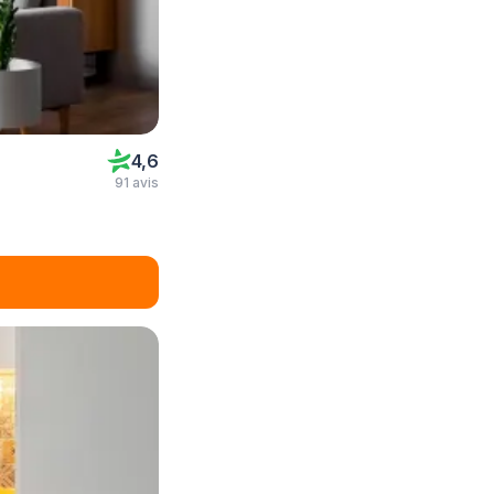
4,6
91 avis