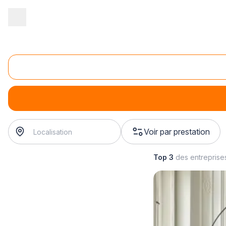
Accueil
/
Magasin - commerce
/
Magasin de peinture
/
Vente d'ac
Vente de bâches de protection
Vente de bâches de protection
Voir par prestation
Top 3
des entreprise