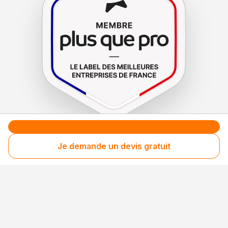
Le label de
protection
des consommateurs
Je demande un devis gratuit
Le label de
promotion
des entreprises méritantes
Clients fidèles & satisfaits
Les consommateurs recontactent régulièrement
cette entreprise, preuve d’une satisfaction