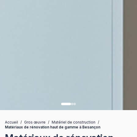
Accueil
/
Gros œuvre
/
Matériel de construction
/
Matériaux de rénovation haut de gamme à Besançon