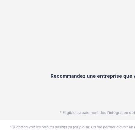
Recommandez une entreprise que vou
* Eligible au paiement dès l'intégration 
“Quand on voit les retours positifs ça fait plaisir. Ca me permet d’avoir un