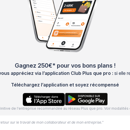
Gagnez 250€* pour vos bons plans !
s appréciez via l’application Club Plus que pro :
si elle
Téléchargez l’application et soyez récompensé
définitive de l'entreprise recommandée au réseau Plus que pro. Voir modalit
 retour sur le travail de mon collaborateur et de mon entreprise.”