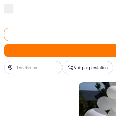
Accueil
/
Magasin - commerce
/
Magasin d'articles de fête
/
Vente
Vente de ballons de baudruche
Vente de ballons de baudruche
Voir par prestation