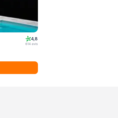
4,8
614 avis