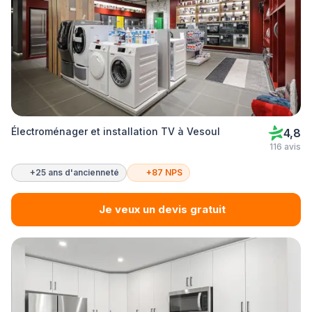
Électroménager et installation TV à Vesoul
4,8
116 avis
+25 ans d'ancienneté
+87 NPS
Je veux un devis gratuit