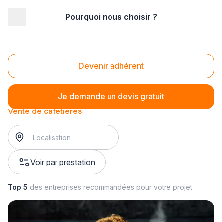
Pourquoi nous choisir ?
Accueil
/
Magasin - commerce
/
Magasin d'électroménager
/
Vente de petit électroménager
/
Vente de cafetières
Vente de cafetières
Devenir adhérent
Je demande un devis gratuit
Vente de cafetières
Voir par prestation
Top 5
des entreprises recommandées pour votre projet