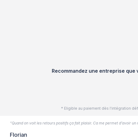
Recommandez une entreprise que vou
* Eligible au paiement dès l'intégration 
“Quand on voit les retours positifs ça fait plaisir. Ca me permet d’avoir un
Florian