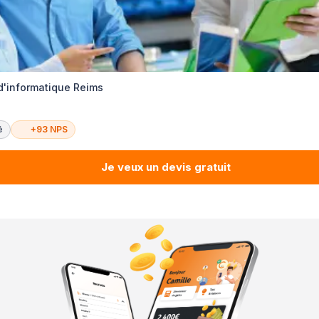
d'informatique Reims
é
+93 NPS
Je veux un devis gratuit