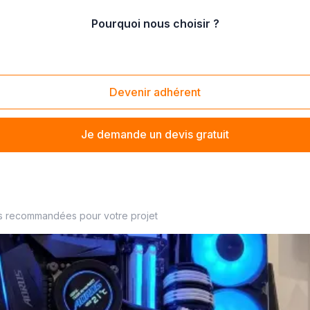
Pourquoi nous choisir ?
e composants informatiques
/
Vente de cartes graphiques
Devenir adhérent
Je demande un devis gratuit
s recommandées pour votre projet