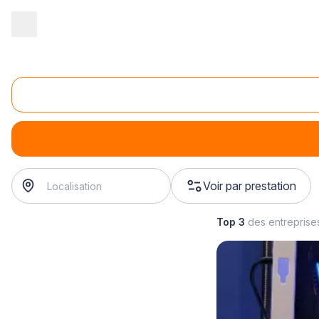
Accueil
/
Magasin - commerce
/
Magasin d'informatique
/
Vente d
Vente de cartes graphiques
Vente de cartes graphiques
Voir par prestation
Top 3
des entreprise