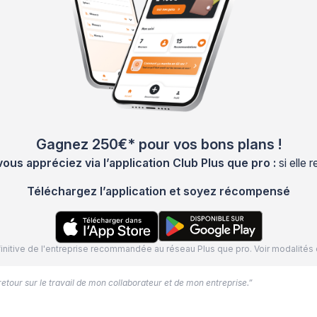
Gagnez 250€* pour vos bons plans !
s appréciez via l’application Club Plus que pro :
si elle
Téléchargez l’application et soyez récompensé
définitive de l'entreprise recommandée au réseau Plus que pro. Voir modalit
 retour sur le travail de mon collaborateur et de mon entreprise.”