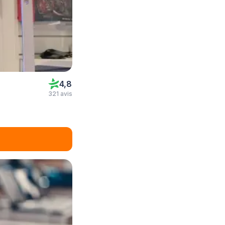
4,8
321 avis