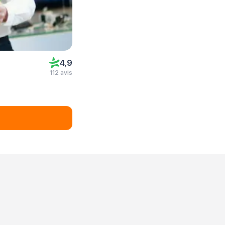
4,9
112 avis