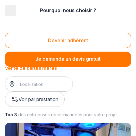
Pourquoi nous choisir ?
Accueil
/
Magasin - commerce
/
Magasin d'informatique
/
Vente de composants informatiques
/
Vente de cartes mères
Vente de cartes mères
Devenir adhérent
Je demande un devis gratuit
Vente de cartes mères
Voir par prestation
Top 3
des entreprises recommandées pour votre projet