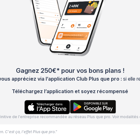
Gagnez 250€* pour vos bons plans !
s appréciez via l’application Club Plus que pro :
si elle
Téléchargez l’application et soyez récompensé
définitive de l'entreprise recommandée au réseau Plus que pro. Voir modalit
. C'est ça, l'effet Plus que pro.”