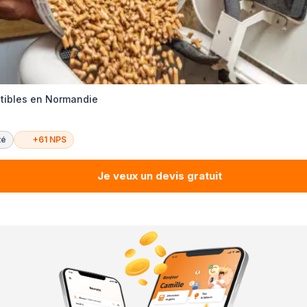
tibles en Normandie
té
+61 NPS
Je veux un devis gratuit