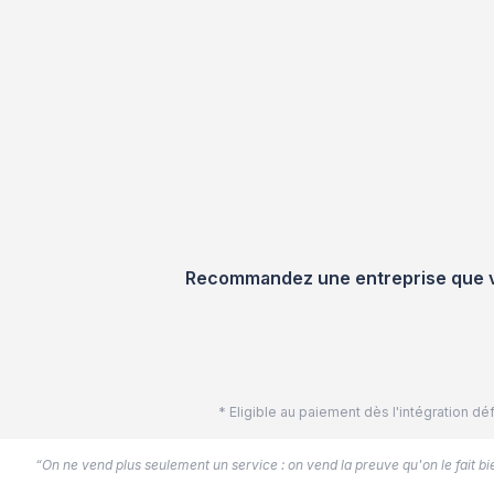
Recommandez une entreprise que vou
* Eligible au paiement dès l'intégration 
“On ne vend plus seulement un service : on vend la preuve qu'on le fait bien