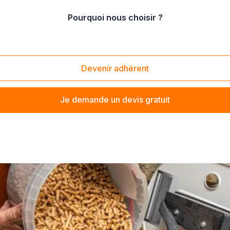
Pourquoi nous choisir ?
ants
/
Vente d'essence sans plomb 98
Devenir adhérent
Je demande un devis gratuit