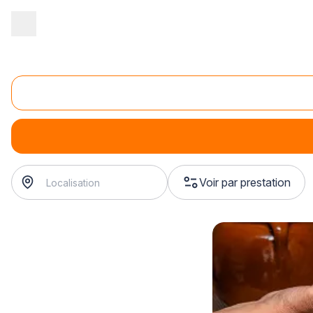
Accueil
/
Magasin - commerce
/
Station-service
/
Vente de carbur
Vente d'essence sans plomb 98
Vente d'essence sans plomb 98
Voir par prestation