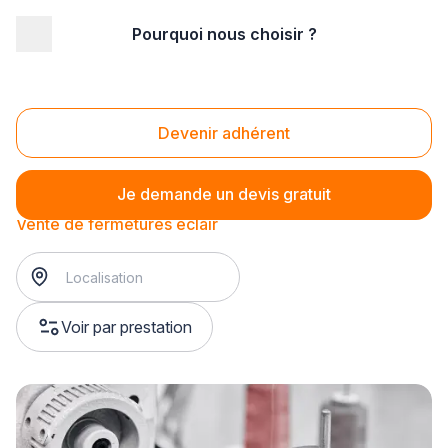
Pourquoi nous choisir ?
Accueil
/
Magasin - commerce
/
Mercerie
/
Vente d'accessoires de couture
/
Vente de fermetures éclair
Vente de fermetures éclair
Devenir adhérent
Je demande un devis gratuit
Vente de fermetures éclair
Voir par prestation