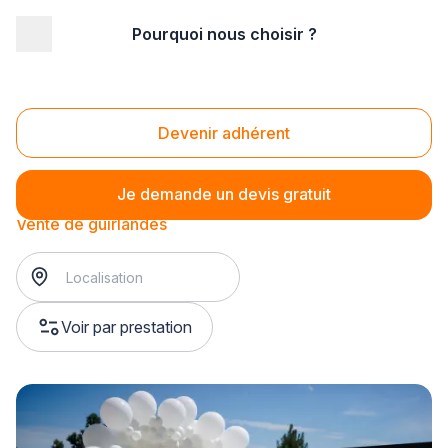
Pourquoi nous choisir ?
Accueil
/
Magasin - commerce
/
Magasin d'articles de fête
/
Vente de décorations pour événement
/
Vente de guirlandes
Vente de guirlandes
Devenir adhérent
Je demande un devis gratuit
Vente de guirlandes
Voir par prestation