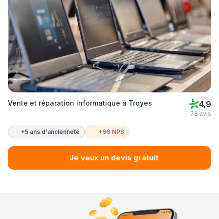
Vente et réparation informatique à Troyes
4,9
76 avis
+5 ans d'ancienneté
+99 NPS
Je veux un devis gratuit