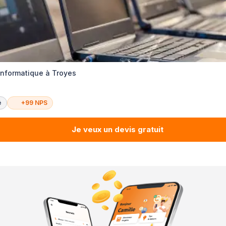
informatique à Troyes
é
+99 NPS
Je veux un devis gratuit