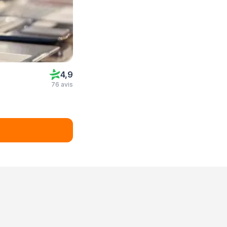
4,9
76 avis