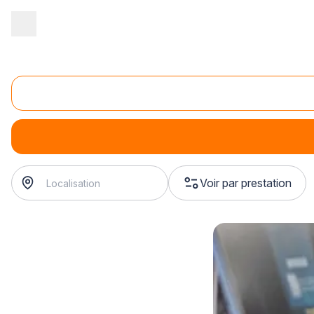
Accueil
/
Magasin - commerce
/
Magasin de jeux vidéo
/
Vente de
Vente de jeux PlayStation
Vente de jeux PlayStation
Voir par prestation