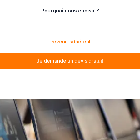
Pourquoi nous choisir ?
 jeux vidéo
/
Vente de jeux PlayStation
Devenir adhérent
Je demande un devis gratuit