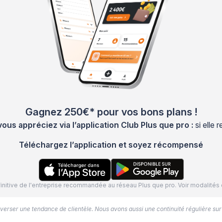
Gagnez 250€* pour vos bons plans !
s appréciez via l’application Club Plus que pro :
si elle
Téléchargez l’application et soyez récompensé
définitive de l'entreprise recommandée au réseau Plus que pro. Voir modalit
’inverser une tendance de clientèle. Nous avons aussi une continuité régulière sur