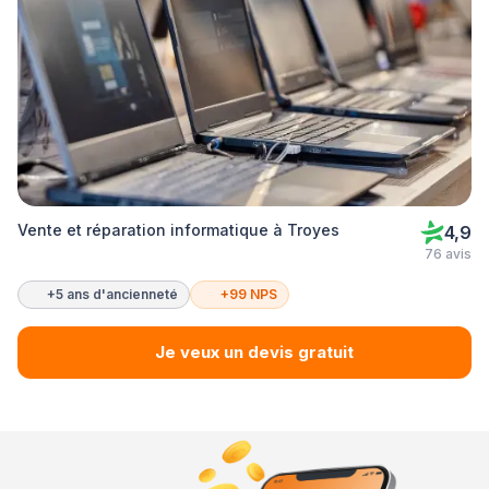
Vente et réparation informatique à Troyes
4,9
76 avis
+5 ans d'ancienneté
+99 NPS
Je veux un devis gratuit