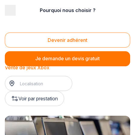
Pourquoi nous choisir ?
Accueil
/
Magasin - commerce
/
Magasin de jeux vidéo
/
Vente de jeux vidéo
/
Vente de jeux Xbox
Vente de jeux Xbox
Devenir adhérent
Je demande un devis gratuit
Vente de jeux Xbox
Voir par prestation