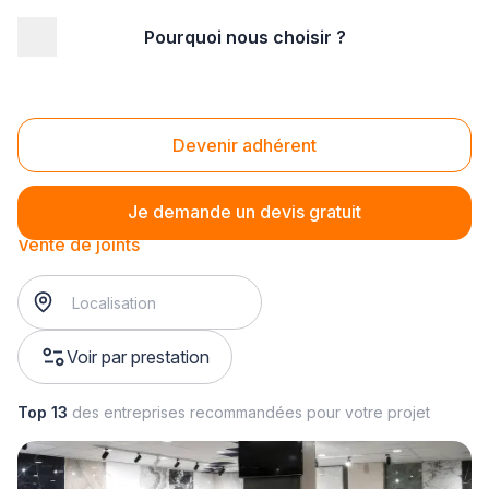
Pourquoi nous choisir ?
Accueil
/
Magasin - commerce
/
Magasin de carrelage
/
Vente d'accessoires de pose
/
Vente de joints
Vente de joints
Devenir adhérent
Je demande un devis gratuit
Vente de joints
Voir par prestation
Top 13
des entreprises recommandées pour votre projet