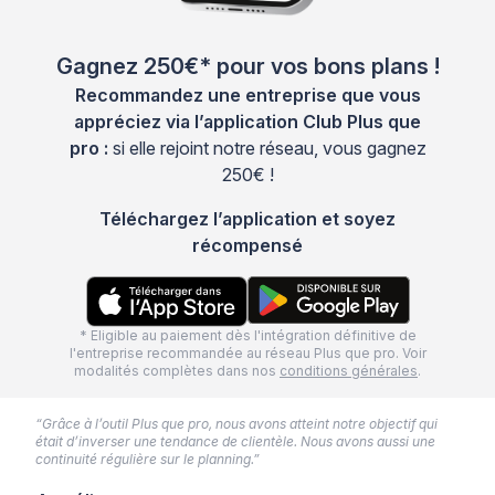
Gagnez 250€* pour vos bons plans !
Recommandez une entreprise que vous
appréciez via l’application Club Plus que
pro :
si elle rejoint notre réseau, vous gagnez
250€ !
Téléchargez l’application et soyez
récompensé
* Eligible au paiement dès l'intégration définitive de
l'entreprise recommandée au réseau Plus que pro. Voir
modalités complètes dans nos
conditions générales
.
“Grâce à l’outil Plus que pro, nous avons atteint notre objectif qui
était d’inverser une tendance de clientèle. Nous avons aussi une
continuité régulière sur le planning.”